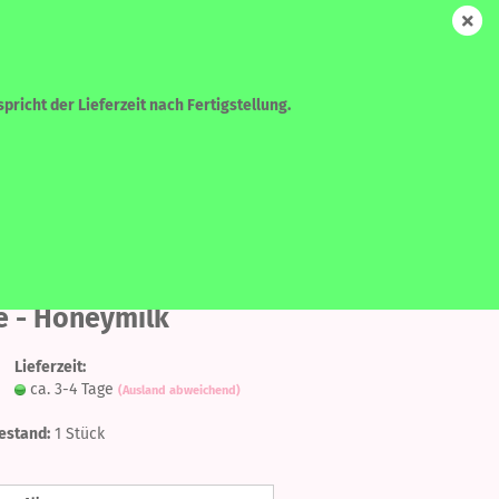
DE
Login
Merkzettel
Ihr Warenkorb
0,00 EUR
pricht der Lieferzeit nach Fertigstellung.
WEITERE
SUCHEN
Auf
den
e - Honeymilk
Merkzettel
Lieferzeit:
?
ca. 3-4 Tage
(Ausland abweichend)
estand:
1
Stück