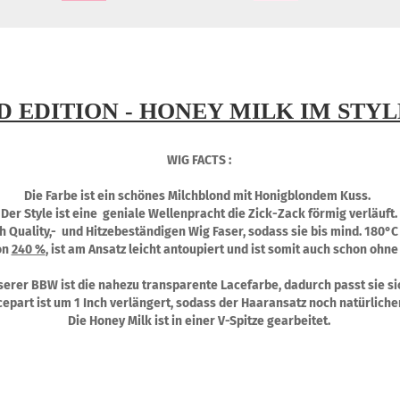
D EDITION - HONEY MILK IM STYL
WIG FACTS :
Die Farbe ist ein schönes Milchblond mit Honigblondem Kuss.
Der Style ist eine geniale Wellenpracht die Zick-Zack förmig verläuft.
gh Quality,- und Hitzebeständigen Wig Faser, sodass sie bis mind. 180
on
240 %
, ist am Ansatz leicht antoupiert und ist somit auch schon ohne
erer BBW ist die nahezu transparente Lacefarbe, dadurch passt sie sic
epart ist um 1 Inch verlängert, sodass der Haaransatz noch natürliche
Die Honey Milk ist in einer V-Spitze gearbeitet.