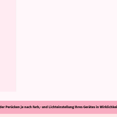
der Perücken je nach Farb,- und Lichteinstellung Ihres Gerätes in Wirklich