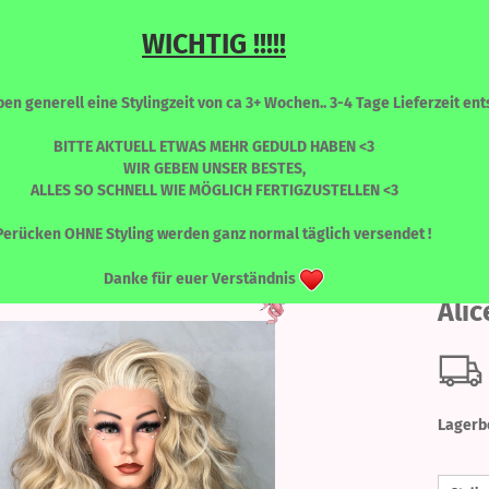
WICHTIG !!!!!
Sprache auswählen
Suche...
n generell eine Stylingzeit von ca 3+ Wochen.. 3-4 Tage Lieferzeit ents
E-Mail
BITTE AKTUELL ETWAS MEHR GEDULD HABEN <3
WIR GEBEN UNSER BESTES,
ALLES SO SCHNELL WIE MÖGLICH FERTIGZUSTELLEN <3
Passwort
»
ALICE
Alice - Honeymilk
RONT PERÜCKEN
PERÜCKEN - FARBLICH SORTIERT
WIMPERN
Perücken OHNE Styling werden ganz normal täglich versendet !
Danke für euer Verständnis
Alic
Konto erstellen
Passwort vergessen
Lagerb