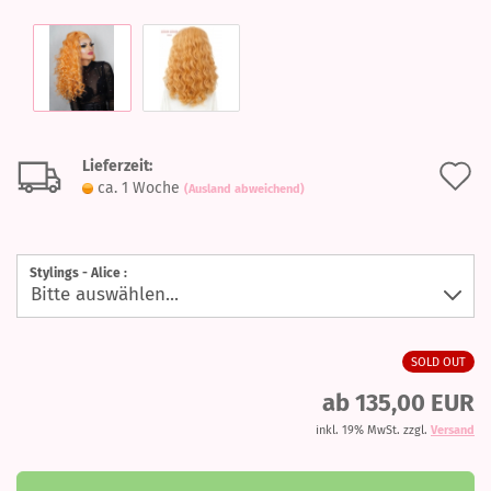
Lieferzeit:
A
ca. 1 Woche
(Ausland abweichend)
d
M
Stylings - Alice :
SOLD OUT
ab 135,00 EUR
inkl. 19% MwSt. zzgl.
Versand