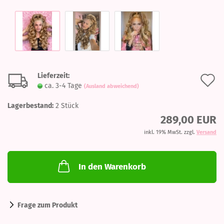
Lieferzeit:
A
ca. 3-4 Tage
(Ausland abweichend)
d
Lagerbestand:
2
Stück
M
289,00 EUR
inkl. 19% MwSt. zzgl.
Versand
In den Warenkorb
Frage zum Produkt