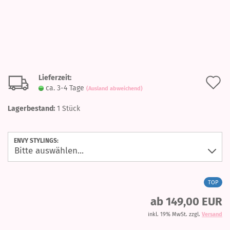
Lieferzeit:
A
ca. 3-4 Tage
(Ausland abweichend)
d
Lagerbestand:
1
Stück
M
ENVY STYLINGS:
TOP
ab 149,00 EUR
inkl. 19% MwSt. zzgl.
Versand