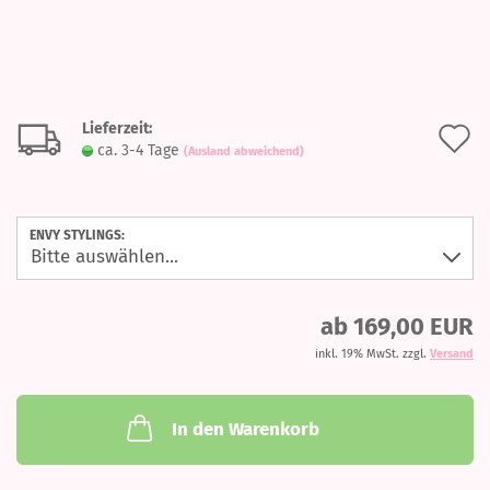
Lieferzeit:
A
ca. 3-4 Tage
(Ausland abweichend)
d
M
ENVY STYLINGS:
ab 169,00 EUR
inkl. 19% MwSt. zzgl.
Versand
In den Warenkorb