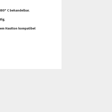
 180° C behandelbar.
Wig.
edem Hautton kompatibel