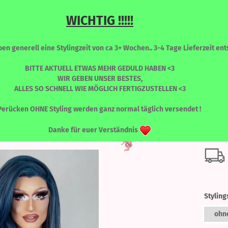
WICHTIG !!!!!
Sprache auswählen
Suche...
n generell eine Stylingzeit von ca 3+ Wochen.. 3-4 Tage Lieferzeit ents
E-Mail
BITTE AKTUELL ETWAS MEHR GEDULD HABEN <3
WIR GEBEN UNSER BESTES,
ALLES SO SCHNELL WIE MÖGLICH FERTIGZUSTELLEN <3
Passwort
»
KATY
Katy - Midnight Blue
RONT PERÜCKEN
PERÜCKEN - FARBLICH SORTIERT
WIMPERN
Perücken OHNE Styling werden ganz normal täglich versendet !
Katy
Danke für euer Verständnis
Konto erstellen
Passwort vergessen
Styling
ohn