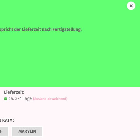
DE
Login
Merkzettel
Ihr Warenkorb
0,00 EUR
pricht der Lieferzeit nach Fertigstellung.
WEITERE
SUCHEN
Auf
 - Midnight Blue
den
Lieferzeit:
Merkzettel
ca. 3-4 Tage
(Ausland abweichend)
?
s KATY :
e
MARYLIN