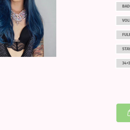
BAD
VOL
FUL
STA
34+