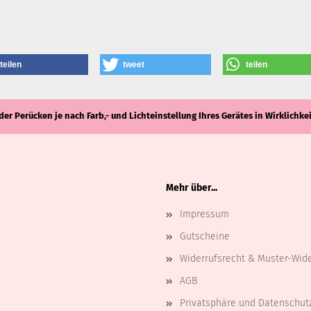
teilen
tweet
teilen
der Perücken je nach Farb,- und Lichteinstellung Ihres Gerätes in Wirklich
Mehr über...
Impressum
Gutscheine
Widerrufsrecht & Muster-Wid
AGB
Privatsphäre und Datenschut