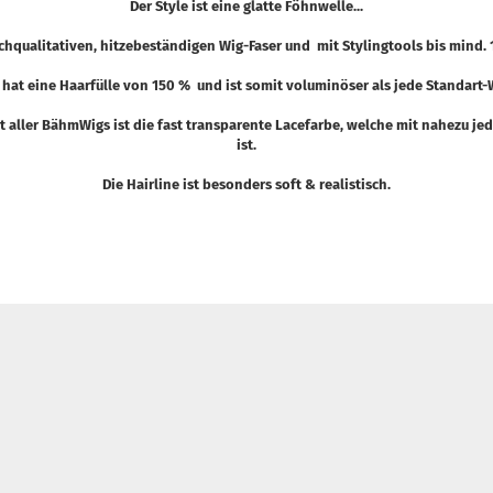
Der Style ist eine glatte Föhnwelle...
ochqualitativen, hitzebeständigen Wig-Faser und mit Stylingtools bis mind.
 hat eine Haarfülle von 150 % und ist somit voluminöser als jede Standart-
t aller BähmWigs ist die fast transparente Lacefarbe, welche mit nahezu j
ist.
Die Hairline ist besonders soft & realistisch.