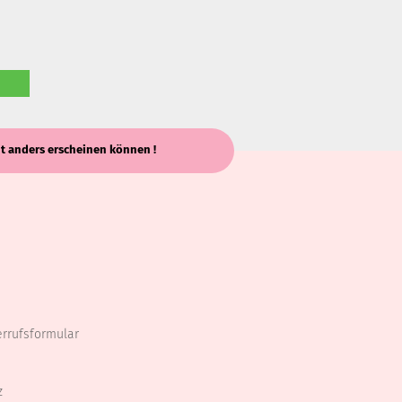
keit anders erscheinen können !
errufsformular
z