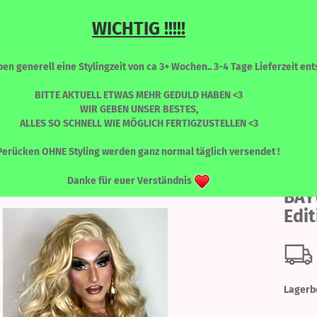
WICHTIG !!!!!
Sprache auswählen
Suche...
n generell eine Stylingzeit von ca 3+ Wochen.. 3-4 Tage Lieferzeit ents
E-Mail
BITTE AKTUELL ETWAS MEHR GEDULD HABEN <3
WIR GEBEN UNSER BESTES,
ALLES SO SCHNELL WIE MÖGLICH FERTIGZUSTELLEN <3
Passwort
»
LONG ENVY
LONG Envy - BAYWATCH - Limited Edition
RONT PERÜCKEN
PERÜCKEN - FARBLICH SORTIERT
WIMPERN
Perücken OHNE Styling werden ganz normal täglich versendet !
LON
Danke für euer Verständnis
BAY
Edit
Konto erstellen
Passwort vergessen
Lagerb