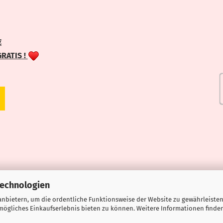
€
GRATIS !
Technologien
nbietern, um die ordentliche Funktionsweise der Website zu gewährleisten
ögliches Einkaufserlebnis bieten zu können. Weitere Informationen finden
Webshop erstellen
mit Gambio.de © 2026