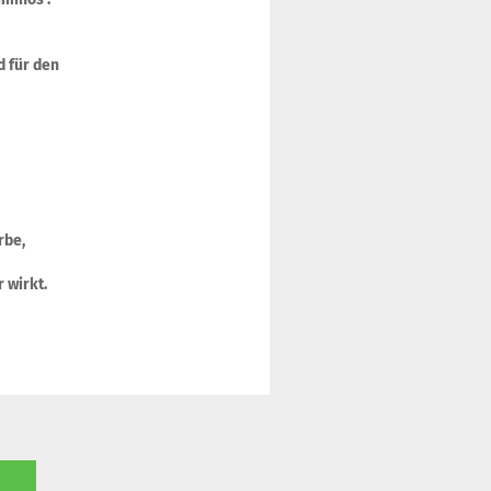
d für den
rbe,
r wirkt.