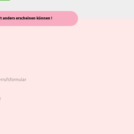
keit anders erscheinen können !
errufsformular
z