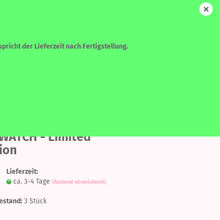
DE
Login
Merkzettel
Ihr Warenkorb
0,00 EUR
pricht der Lieferzeit nach Fertigstellung.
WEITERE
SUCHEN
Auf
G Envy -
WATCH - Limited
den
ion
Merkzettel
?
Lieferzeit:
ca. 3-4 Tage
(Ausland abweichend)
estand:
3
Stück