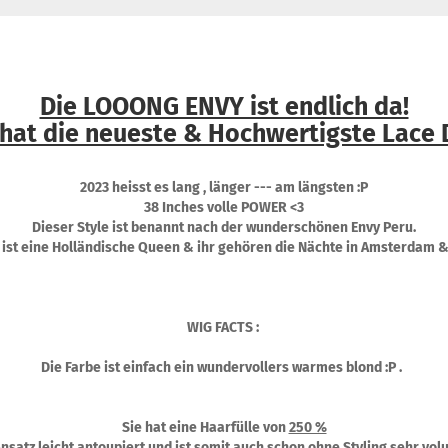
Die LOOONG ENVY ist endlich da!
 hat die neueste & Hochwertigste Lace 
2023 heisst es lang , länger --- am längsten :P
38 Inches volle POWER <3
Dieser Style ist benannt nach der wunderschönen Envy Peru.
 ist eine Holländische Queen & ihr gehören die Nächte in Amsterdam &
WIG FACTS :
Die Farbe ist einfach ein wundervollers warmes blond :P .
Sie hat eine Haarfülle von
250 %
Ansatz leicht antoupiert und ist somit auch schon ohne Styling sehr vol