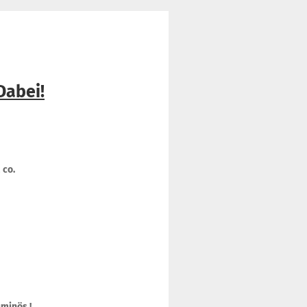
Dabei!
 co.
uminös !