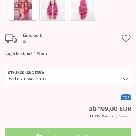
Lieferzeit:
A
d
Lagerbestand:
1
Stück
M
STYLINGS LONG ENVY:
TOP
ab 199,00 EUR
inkl. 19% MwSt. zzgl.
Versand