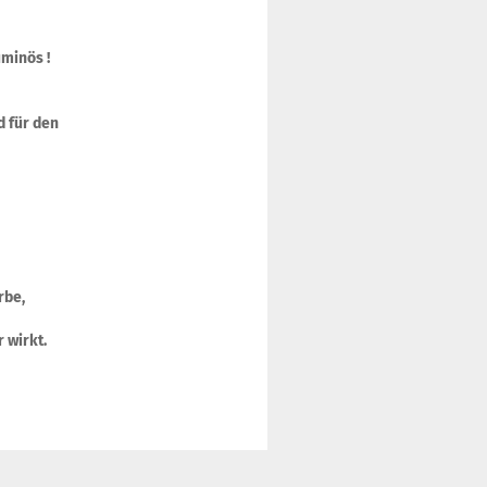
uminös !
d für den
rbe,
r wirkt.