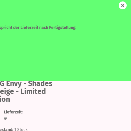
DE
Login
Merkzettel
Ihr Warenkorb
0,00 EUR
pricht der Lieferzeit nach Fertigstellung.
WEITERE
SUCHEN
Auf
den
G Envy - Shades
eige - Limited
Merkzettel
?
ion
Lieferzeit:
estand:
1
Stück