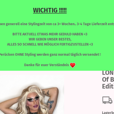
WICHTIG !!!!!
Sprache auswählen
Suche...
n generell eine Stylingzeit von ca 3+ Wochen.. 3-4 Tage Lieferzeit ents
E-Mail
BITTE AKTUELL ETWAS MEHR GEDULD HABEN <3
WIR GEBEN UNSER BESTES,
ALLES SO SCHNELL WIE MÖGLICH FERTIGZUSTELLEN <3
Passwort
»
LONG ENVY
LONG Envy - Shades Of Beige - Limited Edition
RONT PERÜCKEN
PERÜCKEN - FARBLICH SORTIERT
WIMPERN
Perücken OHNE Styling werden ganz normal täglich versendet !
Danke für euer Verständnis
LON
Konto erstellen
Of B
Passwort vergessen
Edit
Lagerb