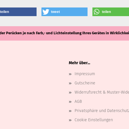
teilen
tweet
teilen
der Perücken je nach Farb,- und Lichteinstellung Ihres Gerätes in Wirklich
Mehr über...
Impressum
Gutscheine
Widerrufsrecht & Muster-Wid
AGB
Privatsphäre und Datenschut
Cookie Einstellungen