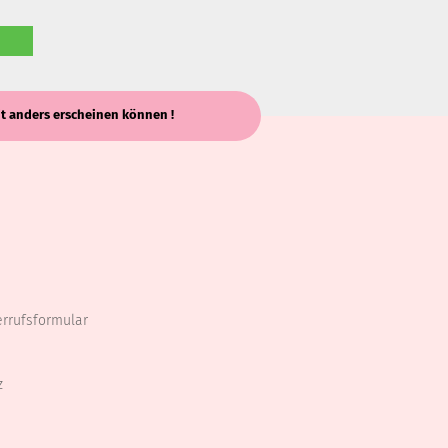
keit anders erscheinen können !
errufsformular
z