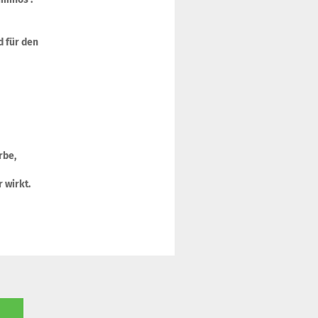
d für den
rbe,
r wirkt.