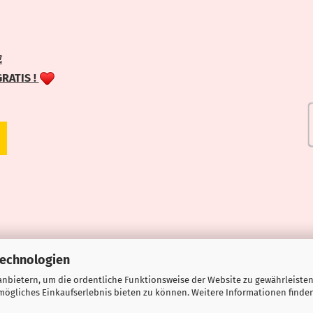
€
GRATIS !
Technologien
nbietern, um die ordentliche Funktionsweise der Website zu gewährleisten
ögliches Einkaufserlebnis bieten zu können. Weitere Informationen finden
Webshop erstellen
mit Gambio.de © 2026