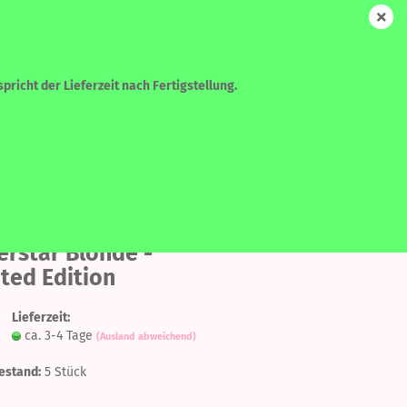
DE
Login
Merkzettel
Ihr Warenkorb
0,00 EUR
pricht der Lieferzeit nach Fertigstellung.
WEITERE
SUCHEN
Auf
G Envy -
erstar Blonde -
den
ted Edition
Merkzettel
?
Lieferzeit:
ca. 3-4 Tage
(Ausland abweichend)
estand:
5
Stück