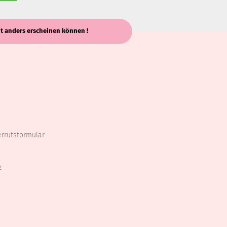
keit anders erscheinen können !
errufsformular
z