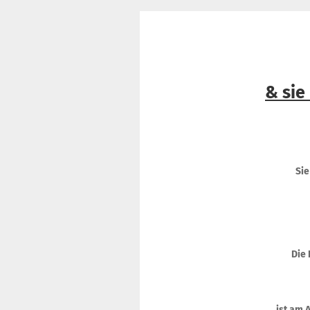
& sie
Sie
Die 
ist am 