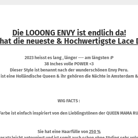
Die LOOONG ENVY ist endlich da!
 hat die neueste & Hochwertigste Lace 
2023 heisst es lang , länger --- am längsten :P
38 Inches volle POWER <3
Dieser Style ist benannt nach der wunderschönen Envy Peru.
 ist eine Holländische Queen & ihr gehören die Nächte in Amsterdam &
WIG FACTS :
Farbe ist einfach inspiriert von den Lieblingstönen der QUEEN MAMA RU
Sie hat eine Haarfülle von
250 %
Ansatz leicht antoupiert und ist somit auch schon ohne Styling sehr vol