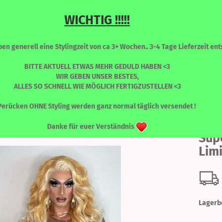
WICHTIG !!!!!
Sprache auswählen
Suche...
n generell eine Stylingzeit von ca 3+ Wochen.. 3-4 Tage Lieferzeit ents
E-Mail
BITTE AKTUELL ETWAS MEHR GEDULD HABEN <3
WIR GEBEN UNSER BESTES,
ALLES SO SCHNELL WIE MÖGLICH FERTIGZUSTELLEN <3
Passwort
»
LONG ENVY
LONG Envy - Superstar Blonde - Limited Edition
RONT PERÜCKEN
PERÜCKEN - FARBLICH SORTIERT
WIMPERN
Perücken OHNE Styling werden ganz normal täglich versendet !
LON
Danke für euer Verständnis
Sup
Limi
Konto erstellen
Passwort vergessen
Lagerb