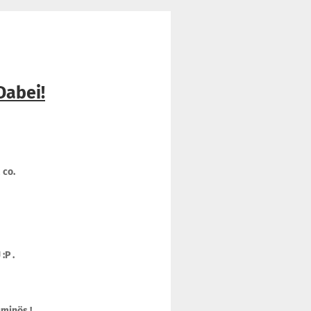
Dabei!
 co.
 :P .
uminös !