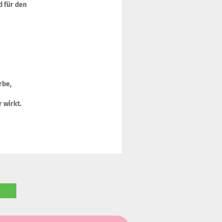
d für den
rbe,
r wirkt.