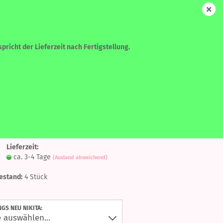
DE
Login
Merkzettel
Ihr Warenkorb
0,00 EUR
pricht der Lieferzeit nach Fertigstellung.
WEITERE
SUCHEN
Auf
ta - Bubbleberry
den
Lieferzeit:
Merkzettel
ca. 3-4 Tage
(Ausland abweichend)
?
estand:
4
Stück
NGS NEU NIKITA: