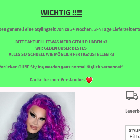
WICHTIG !!!!!
Sprache auswählen
Suche...
n generell eine Stylingzeit von ca 3+ Wochen.. 3-4 Tage Lieferzeit ents
E-Mail
BITTE AKTUELL ETWAS MEHR GEDULD HABEN <3
WIR GEBEN UNSER BESTES,
ALLES SO SCHNELL WIE MÖGLICH FERTIGZUSTELLEN <3
Passwort
»
NIKITA
Nikita - Bubbleberry
RONT PERÜCKEN
PERÜCKEN - FARBLICH SORTIERT
WIMPERN
Perücken OHNE Styling werden ganz normal täglich versendet !
Niki
Danke für euer Verständnis
Konto erstellen
Passwort vergessen
Lagerb
STYLI