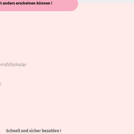
keit anders erscheinen können !
errufsformular
z
Schnell und sicher bezahlen !