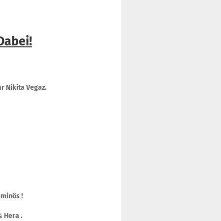
Dabei!
 Nikita Vegaz.
uminös !
& Hera .