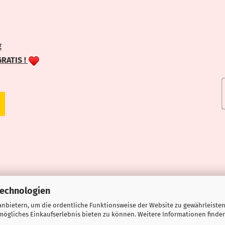
€
GRATIS !
Technologien
nbietern, um die ordentliche Funktionsweise der Website zu gewährleisten
ögliches Einkaufserlebnis bieten zu können. Weitere Informationen finden
Webshop erstellen
mit Gambio.de © 2026