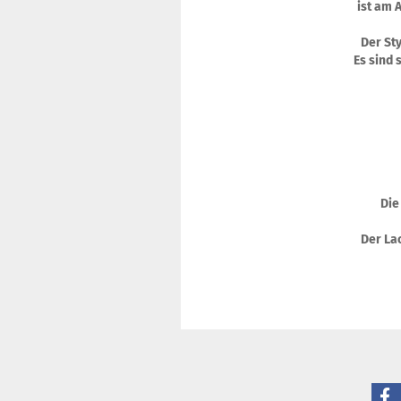
ist am 
Der Sty
Es sind 
Die
Der Lac