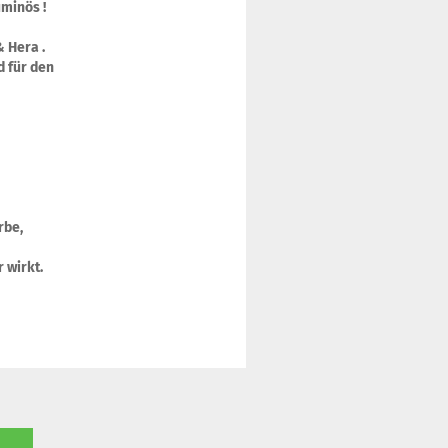
uminös !
& Hera .
d für den
rbe,
r wirkt.