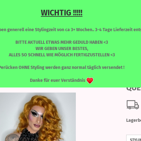
WICHTIG !!!!!
Sprache auswählen
Suche...
n generell eine Stylingzeit von ca 3+ Wochen.. 3-4 Tage Lieferzeit ents
E-Mail
BITTE AKTUELL ETWAS MEHR GEDULD HABEN <3
WIR GEBEN UNSER BESTES,
ALLES SO SCHNELL WIE MÖGLICH FERTIGZUSTELLEN <3
Passwort
»
NIKITA
Nikita - COPPER QUEEN
RONT PERÜCKEN
PERÜCKEN - FARBLICH SORTIERT
WIMPERN
Perücken OHNE Styling werden ganz normal täglich versendet !
Nik
Danke für euer Verständnis
QUE
Konto erstellen
Passwort vergessen
Lagerb
STYLI