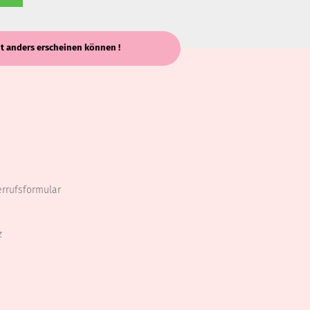
keit anders erscheinen können !
errufsformular
z