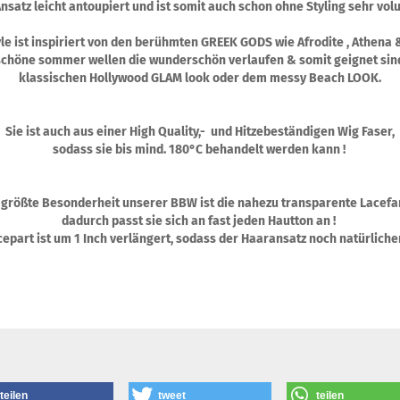
Ansatz leicht antoupiert und ist somit auch schon ohne Styling sehr vol
le ist inspiriert von den berühmten GREEK GODS wie Afrodite , Athena 
schöne sommer wellen die wunderschön verlaufen & somit geignet sin
klassischen Hollywood GLAM look oder dem messy Beach LOOK.
Sie ist auch aus einer High Quality,- und Hitzebeständigen Wig Faser,
sodass sie bis mind. 180°C behandelt werden kann !
 größte Besonderheit unserer BBW ist die nahezu transparente Lacefa
dadurch passt sie sich an fast jeden Hautton an !
epart ist um 1 Inch verlängert, sodass der Haaransatz noch natürliche
teilen
tweet
teilen