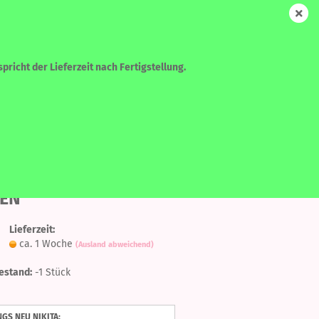
DE
Login
Merkzettel
Ihr Warenkorb
0,00 EUR
pricht der Lieferzeit nach Fertigstellung.
WEITERE
SUCHEN
Auf
ita - COPPER
EN
den
Merkzettel
Lieferzeit:
?
ca. 1 Woche
(Ausland abweichend)
estand:
-1
Stück
NGS NEU NIKITA: