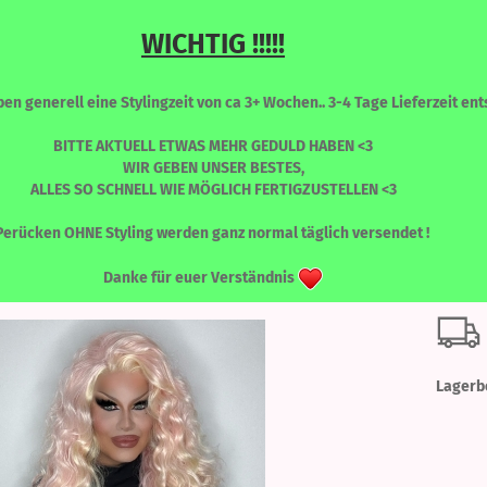
WICHTIG !!!!!
Sprache auswählen
Suche...
n generell eine Stylingzeit von ca 3+ Wochen.. 3-4 Tage Lieferzeit ents
E-Mail
BITTE AKTUELL ETWAS MEHR GEDULD HABEN <3
WIR GEBEN UNSER BESTES,
ALLES SO SCHNELL WIE MÖGLICH FERTIGZUSTELLEN <3
Passwort
»
NIKITA
Nikita - Ice Cream
RONT PERÜCKEN
PERÜCKEN - FARBLICH SORTIERT
WIMPERN
Perücken OHNE Styling werden ganz normal täglich versendet !
Niki
Danke für euer Verständnis
Konto erstellen
Passwort vergessen
Lagerb