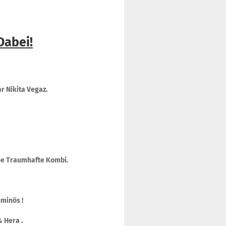
Dabei!
 Nikita Vegaz.
eine Traumhafte Kombi.
uminös !
& Hera .