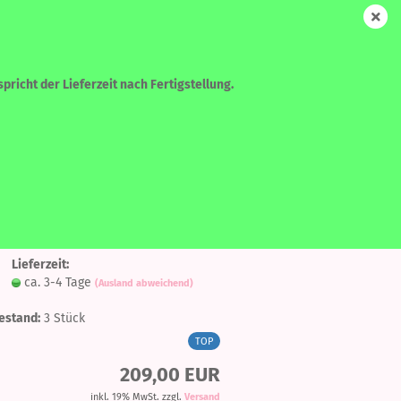
DE
Login
Merkzettel
Ihr Warenkorb
0,00 EUR
pricht der Lieferzeit nach Fertigstellung.
WEITERE
SUCHEN
Auf
ta - Ice Cream
den
Lieferzeit:
Merkzettel
ca. 3-4 Tage
(Ausland abweichend)
?
estand:
3
Stück
TOP
209,00 EUR
inkl. 19% MwSt. zzgl.
Versand