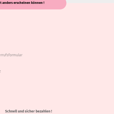
keit anders erscheinen können !
errufsformular
z
Schnell und sicher bezahlen !