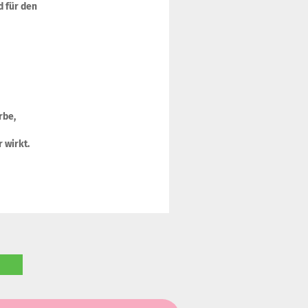
d für den
rbe,
r wirkt.