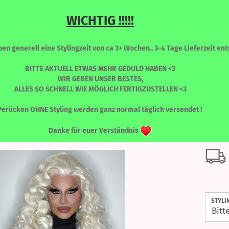
WICHTIG !!!!!
Sprache auswählen
Suche...
n generell eine Stylingzeit von ca 3+ Wochen.. 3-4 Tage Lieferzeit ents
E-Mail
BITTE AKTUELL ETWAS MEHR GEDULD HABEN <3
WIR GEBEN UNSER BESTES,
ALLES SO SCHNELL WIE MÖGLICH FERTIGZUSTELLEN <3
Passwort
»
NIKITA
Nikita - SNOWFLAKE
RONT PERÜCKEN
PERÜCKEN - FARBLICH SORTIERT
WIMPERN
Perücken OHNE Styling werden ganz normal täglich versendet !
Nik
Danke für euer Verständnis
Konto erstellen
Passwort vergessen
STYLI