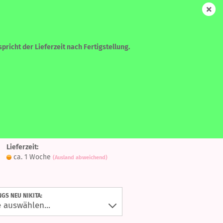
DE
Login
Merkzettel
Ihr Warenkorb
0,00 EUR
pricht der Lieferzeit nach Fertigstellung.
WEITERE
SUCHEN
Auf
ita - SNOWFLAKE
den
Lieferzeit:
Merkzettel
ca. 1 Woche
(Ausland abweichend)
?
NGS NEU NIKITA: