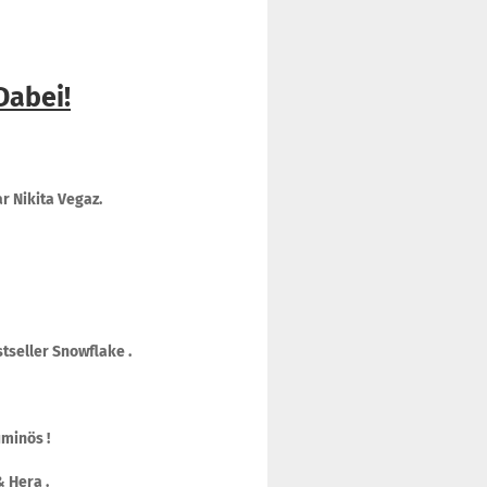
Dabei!
 Nikita Vegaz.
stseller Snowflake .
uminös !
& Hera .