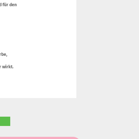
d für den
rbe,
r wirkt.