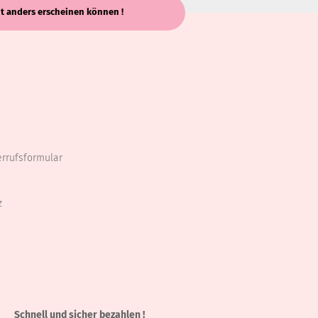
keit anders erscheinen können !
errufsformular
z
Schnell und sicher bezahlen !