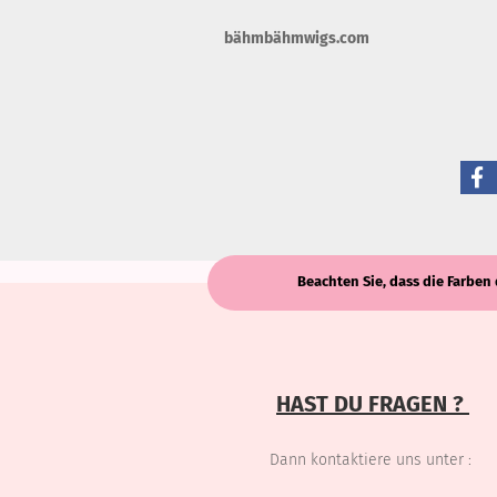
bähmbähmwigs.com
Diesen Artikel haben wir am Freitag, 
Beachten Sie, dass die Farben 
HAST DU FRAGEN ?
Dann kontaktiere uns unter :