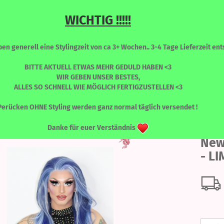
WICHTIG !!!!!
Sprache auswählen
Suche...
n generell eine Stylingzeit von ca 3+ Wochen.. 3-4 Tage Lieferzeit ents
E-Mail
BITTE AKTUELL ETWAS MEHR GEDULD HABEN <3
WIR GEBEN UNSER BESTES,
ALLES SO SCHNELL WIE MÖGLICH FERTIGZUSTELLEN <3
Passwort
»
NEW KATY
New Katy - Aquaria - LIMITED EDITION
RONT PERÜCKEN
PERÜCKEN - FARBLICH SORTIERT
WIMPERN
Perücken OHNE Styling werden ganz normal täglich versendet !
Danke für euer Verständnis
New
Konto erstellen
- L
Passwort vergessen