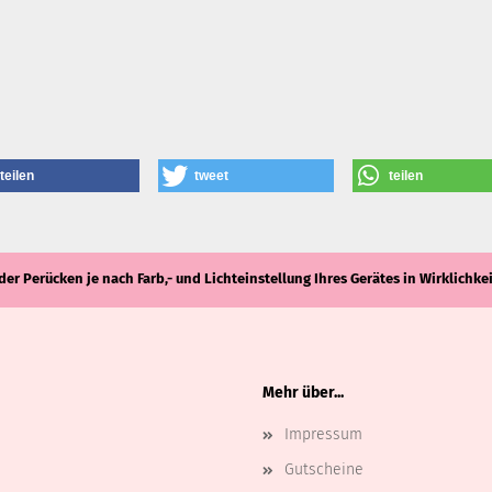
teilen
tweet
teilen
2. August 2019 in den Shop aufgenommen.
der Perücken je nach Farb,- und Lichteinstellung Ihres Gerätes in Wirklich
Mehr über...
Impressum
Gutscheine