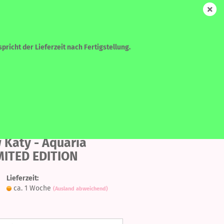
DE
Login
Merkzettel
Ihr Warenkorb
0,00 EUR
pricht der Lieferzeit nach Fertigstellung.
WEITERE
SUCHEN
Auf
den
 Katy - Aquaria
IMITED EDITION
Merkzettel
?
Lieferzeit:
ca. 1 Woche
(Ausland abweichend)