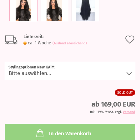
Lieferzeit:
A
ca. 1 Woche
(Ausland abweichend)
d
M
Stylingoptionen New KATY:
SOLD OUT
ab 169,00 EUR
inkl. 19% MwSt. zzgl.
Versand
In den Warenkorb