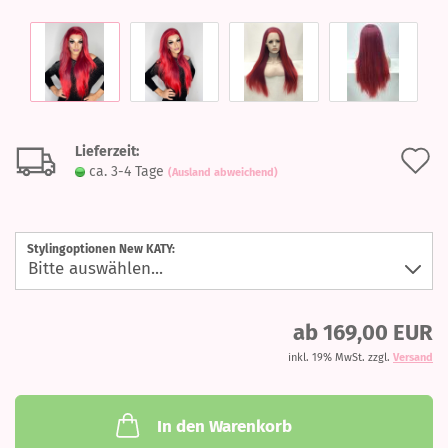
Lieferzeit:
A
ca. 3-4 Tage
(Ausland abweichend)
d
M
Stylingoptionen New KATY:
ab 169,00 EUR
inkl. 19% MwSt. zzgl.
Versand
In den Warenkorb