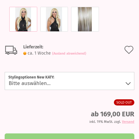
Lieferzeit:
A
ca. 1 Woche
(Ausland abweichend)
d
M
Stylingoptionen New KATY:
SOLD OUT
ab 169,00 EUR
inkl. 19% MwSt. zzgl.
Versand