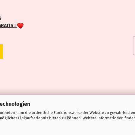
€
GRATIS !
Technologien
nbietern, um die ordentliche Funktionsweise der Website zu gewährleisten
ögliches Einkaufserlebnis bieten zu können. Weitere Informationen finden
Webshop erstellen
mit Gambio.de © 2026