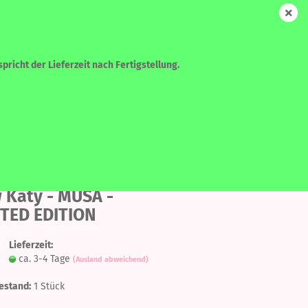
DE
Login
Merkzettel
Ihr Warenkorb
0,00 EUR
pricht der Lieferzeit nach Fertigstellung.
WEITERE
SUCHEN
Auf
den
 Katy - MUSA -
ITED EDITION
Merkzettel
?
Lieferzeit:
ca. 3-4 Tage
(Ausland abweichend)
estand:
1
Stück