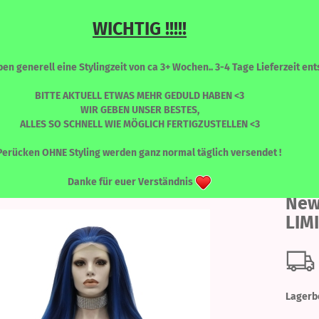
WICHTIG !!!!!
Sprache auswählen
Suche...
n generell eine Stylingzeit von ca 3+ Wochen.. 3-4 Tage Lieferzeit ents
E-Mail
BITTE AKTUELL ETWAS MEHR GEDULD HABEN <3
WIR GEBEN UNSER BESTES,
ALLES SO SCHNELL WIE MÖGLICH FERTIGZUSTELLEN <3
Passwort
»
NEW KATY
New Katy - MUSA - LIMITED EDITION
RONT PERÜCKEN
PERÜCKEN - FARBLICH SORTIERT
WIMPERN
Perücken OHNE Styling werden ganz normal täglich versendet !
Danke für euer Verständnis
New
Konto erstellen
LIM
Passwort vergessen
Lagerb