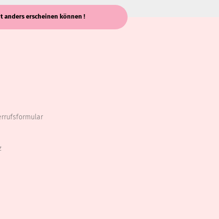
keit anders erscheinen können !
errufsformular
z