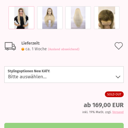
Lieferzeit:
A
ca. 1 Woche
(Ausland abweichend)
d
M
Stylingoptionen New KATY:
SOLD OUT
ab 169,00 EUR
inkl. 19% MwSt. zzgl.
Versand