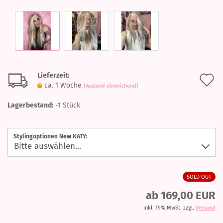
Lieferzeit:
A
ca. 1 Woche
(Ausland abweichend)
d
Lagerbestand:
-1
Stück
M
Stylingoptionen New KATY:
SOLD OUT
ab 169,00 EUR
inkl. 19% MwSt. zzgl.
Versand