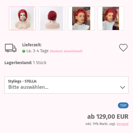
Lieferzeit:
A
ca. 3-4 Tage
(Ausland abweichend)
d
Lagerbestand:
1
Stück
M
Stylings - STELLA:
TOP
ab 129,00 EUR
inkl. 19% MwSt. zzgl.
Versand