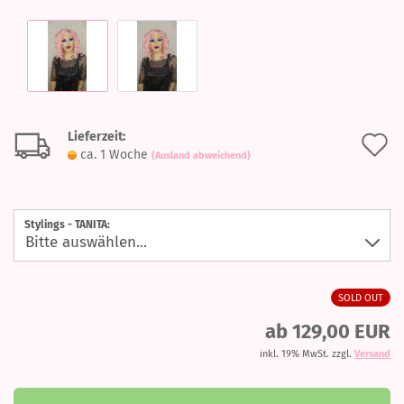
Lieferzeit:
A
ca. 1 Woche
(Ausland abweichend)
d
M
Stylings - TANITA:
SOLD OUT
ab 129,00 EUR
inkl. 19% MwSt. zzgl.
Versand