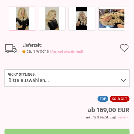
Lieferzeit:
A
ca. 1 Woche
(Ausland abweichend)
d
M
VICKY STYLINGS:
TOP
SOLD OUT
ab 169,00 EUR
inkl. 19% MwSt. zzgl.
Versand