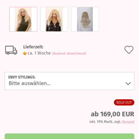
Lieferzeit:
A
ca. 1 Woche
(Ausland abweichend)
d
M
ENVY STYLINGS:
SOLD OUT
ab 169,00 EUR
inkl. 19% MwSt. zzgl.
Versand