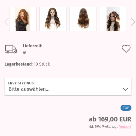
Lieferzeit:
A
d
Lagerbestand:
10
Stück
M
ENVY STYLINGS:
TOP
ab 169,00 EUR
inkl. 19% MwSt. zzgl.
Versand