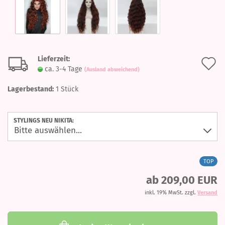
Lieferzeit:
A
ca. 3-4 Tage
(Ausland abweichend)
d
Lagerbestand:
1
Stück
M
STYLINGS NEU NIKITA:
TOP
ab 209,00 EUR
inkl. 19% MwSt. zzgl.
Versand