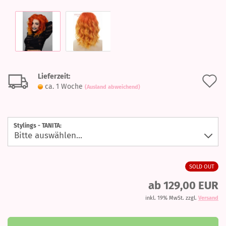
Lieferzeit:
A
ca. 1 Woche
(Ausland abweichend)
d
M
Stylings - TANITA:
SOLD OUT
ab 129,00 EUR
inkl. 19% MwSt. zzgl.
Versand