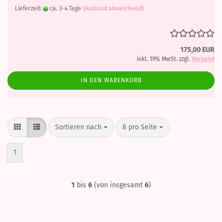
Lieferzeit:
ca. 3-4 Tage
(Ausland abweichend)
175,00 EUR
inkl. 19% MwSt. zzgl.
Versand
IN DEN WARENKORB
Sortieren nach
pro Seite
Sortieren nach
8 pro Seite
1
1
bis
6
(von insgesamt
6
)