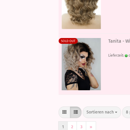
Tanita - W
SOLD OUT
Lieferzeit:
c
Sortieren nach
pr
Sortieren nach
8 
1
2
3
»