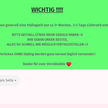
WICHTIG !!!!!
Sprache auswählen
Suche...
n generell eine Stylingzeit von ca 3+ Wochen.. 3-4 Tage Lieferzeit ents
E-Mail
BITTE AKTUELL ETWAS MEHR GEDULD HABEN <3
WIR GEBEN UNSER BESTES,
ALLES SO SCHNELL WIE MÖGLICH FERTIGZUSTELLEN <3
Passwort
TANITA
RONT PERÜCKEN
PERÜCKEN - FARBLICH SORTIERT
WIMPERN
Perücken OHNE Styling werden ganz normal täglich versendet !
TANITA
Danke für euer Verständnis
Konto erstellen
o Seite
pro Seite
Passwort vergessen