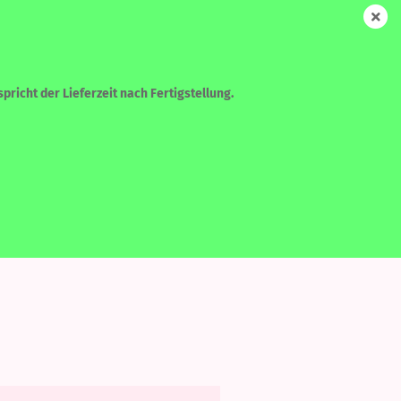
DE
Login
Merkzettel
Ihr Warenkorb
0,00 EUR
pricht der Lieferzeit nach Fertigstellung.
WEITERE
SUCHEN
?