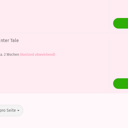
inter Tale
a. 2 Wochen
(Ausland abweichend)
o Seite
pro Seite