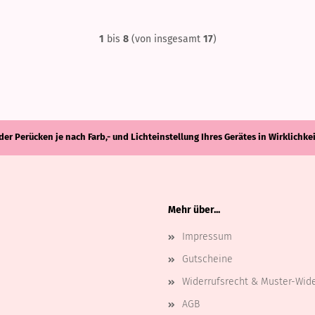
1
bis
8
(von insgesamt
17
)
der Perücken je nach Farb,- und Lichteinstellung Ihres Gerätes in Wirklich
Mehr über...
Impressum
Gutscheine
Widerrufsrecht & Muster-Wid
AGB