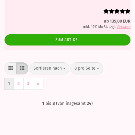
ab 135,00 EUR
inkl. 19% MwSt. zzgl.
Versand
ZUM ARTIKEL
Sortieren nach
pro Seite
Sortieren nach
8 pro Seite
1
2
3
»
1
bis
8
(von insgesamt
24
)