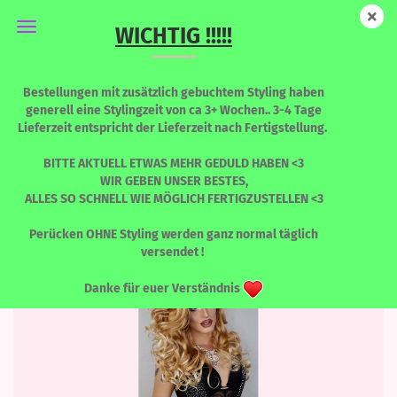
WICHTIG !!!!!
VICKY
Bestellungen mit zusätzlich gebuchtem Styling haben
generell eine Stylingzeit von ca 3+ Wochen.. 3-4 Tage
Lieferzeit entspricht der Lieferzeit nach Fertigstellung.
BITTE AKTUELL ETWAS MEHR GEDULD HABEN <3
Sortieren nach
pro Seite
Sortieren nach
8 pro Seite
WIR GEBEN UNSER BESTES,
ALLES SO SCHNELL WIE MÖGLICH FERTIGZUSTELLEN <3
1
2
3
»
Perücken OHNE Styling werden ganz normal täglich
versendet !
Danke für euer Verständnis