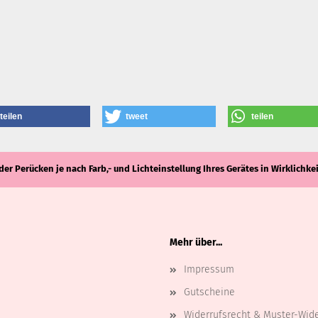
teilen
tweet
teilen
der Perücken je nach Farb,- und Lichteinstellung Ihres Gerätes in Wirklich
Mehr über...
Impressum
Gutscheine
Widerrufsrecht & Muster-Wid