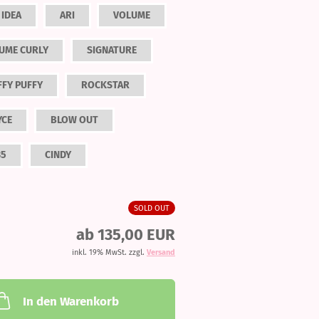
 IDEA
ARI
VOLUME
UME CURLY
SIGNATURE
FFY PUFFY
ROCKSTAR
YCE
BLOW OUT
35
CINDY
SOLD OUT
ab 135,00 EUR
inkl. 19% MwSt. zzgl.
Versand
In den Warenkorb