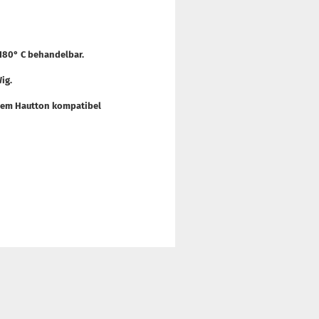
 180° C behandelbar.
ig.
edem Hautton kompatibel