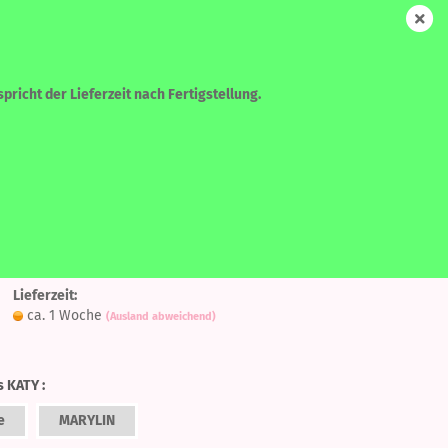
DE
Login
Merkzettel
Ihr Warenkorb
0,00 EUR
pricht der Lieferzeit nach Fertigstellung.
WEITERE
SUCHEN
Auf
y - HOT PINK
den
Lieferzeit:
Merkzettel
ca. 1 Woche
(Ausland abweichend)
?
s KATY :
e
MARYLIN