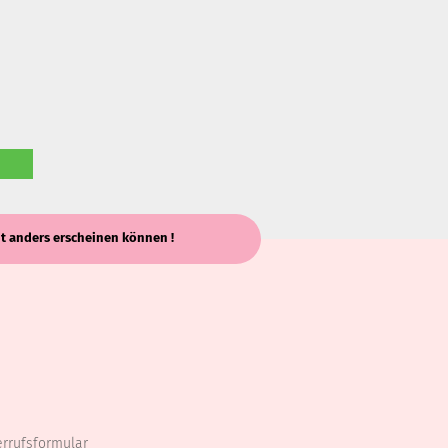
keit anders erscheinen können !
errufsformular