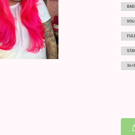
BAD
VOL
FUL
STA
34+