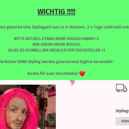
WICHTIG !!!!!
Sprache auswählen
Suche...
n generell eine Stylingzeit von ca 3+ Wochen.. 3-4 Tage Lieferzeit ents
E-Mail
BITTE AKTUELL ETWAS MEHR GEDULD HABEN <3
WIR GEBEN UNSER BESTES,
ALLES SO SCHNELL WIE MÖGLICH FERTIGZUSTELLEN <3
Passwort
»
KATY
Katy - HOT PINK
RONT PERÜCKEN
PERÜCKEN - FARBLICH SORTIERT
WIMPERN
Perücken OHNE Styling werden ganz normal täglich versendet !
Kat
Danke für euer Verständnis
Konto erstellen
Passwort vergessen
Styling
ohn