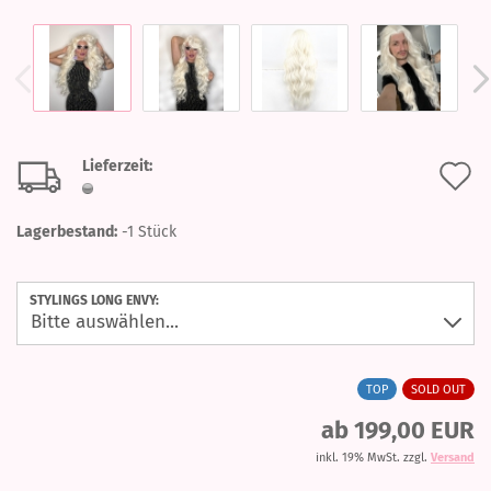
Lieferzeit:
A
d
Lagerbestand:
-1
Stück
M
STYLINGS LONG ENVY:
TOP
SOLD OUT
ab 199,00 EUR
inkl. 19% MwSt. zzgl.
Versand