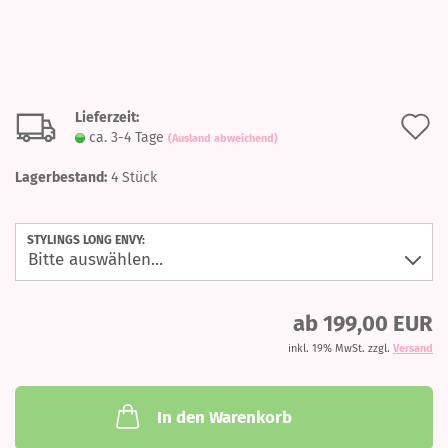
Lieferzeit:
A
ca. 3-4 Tage
(Ausland abweichend)
d
Lagerbestand:
4
Stück
M
STYLINGS LONG ENVY:
ab 199,00 EUR
inkl. 19% MwSt. zzgl.
Versand
In den Warenkorb