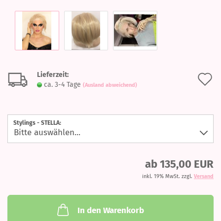
Lieferzeit:
A
ca. 3-4 Tage
(Ausland abweichend)
d
M
Stylings - STELLA:
ab 135,00 EUR
inkl. 19% MwSt. zzgl.
Versand
In den Warenkorb