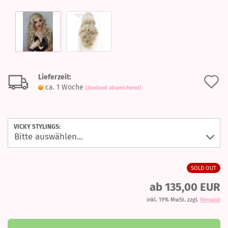
Lieferzeit:
A
ca. 1 Woche
(Ausland abweichend)
d
M
VICKY STYLINGS:
SOLD OUT
ab 135,00 EUR
inkl. 19% MwSt. zzgl.
Versand