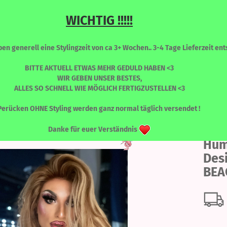
WICHTIG !!!!!
Sprache auswählen
Suche...
n generell eine Stylingzeit von ca 3+ Wochen.. 3-4 Tage Lieferzeit ents
E-Mail
BITTE AKTUELL ETWAS MEHR GEDULD HABEN <3
WIR GEBEN UNSER BESTES,
ALLES SO SCHNELL WIE MÖGLICH FERTIGZUSTELLEN <3
Passwort
y - BEACH BABE
RONT PERÜCKEN
PERÜCKEN - FARBLICH SORTIERT
WIMPERN
Perücken OHNE Styling werden ganz normal täglich versendet !
Danke für euer Verständnis
Hum
Konto erstellen
Des
Passwort vergessen
BEA