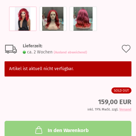
Lieferzeit:
A
ca. 2 Wochen
(Ausland abweichend)
d
M
Artikel ist aktuell nicht verfügbar.
SOLD OUT
159,00 EUR
inkl. 19% MwSt. zzgl.
Versand
In den Warenkorb